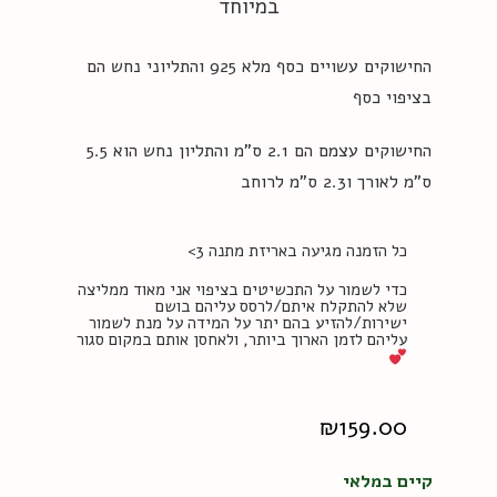
במיוחד
החישוקים עשויים כסף מלא 925 והתליוני נחש הם
בציפוי כסף
החישוקים עצמם הם 2.1 ס”מ והתליון נחש הוא 5.5
ס”מ לאורך ו2.3 ס”מ לרוחב
כל הזמנה מגיעה באריזת מתנה 3>
כדי לשמור על התכשיטים בציפוי אני מאוד ממליצה
שלא להתקלח איתם/לרסס עליהם בושם
ישירות/להזיע בהם יתר על המידה על מנת לשמור
עליהם לזמן הארוך ביותר, ולאחסן אותם במקום סגור
₪
159.00
קיים במלאי